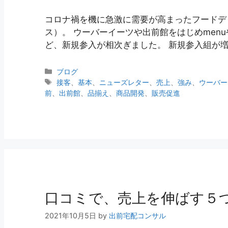
コロナ禍を機に急激に需要が高まったフードデ
ス）。 ウーバーイーツや出前館をはじめmenuやdidi
ど、新規参入が相次ぎました。 新規参入組が
ブログ
接客
、
基本
、
ニューズレター
、
売上
、
強み
、
ウーバー
前
、
出前館
、
品揃え
、
商品開発
、
販売促進
口コミで、売上を伸ばす５
2021年10月5日
by
出前宅配コンサル