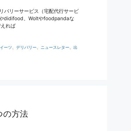
リバリーサービス（宅配代行サービ
food、Woltやfoodpandaな
増えれば
イーツ
、
デリバリー
、
ニュースレター
、
出
つの方法