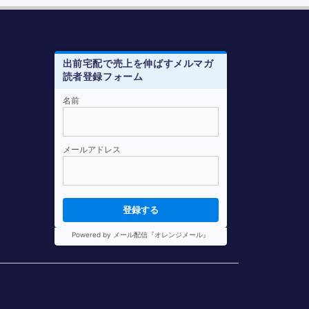
出前宅配で売上を伸ばすメルマガ
読者登録フォーム
メルマガ登録はこちらから
名前
e-mail
*
メールアドレス
お名前
*
登録する
Powered by メール配信『オレンジメール』
*
印の入力は必須です。